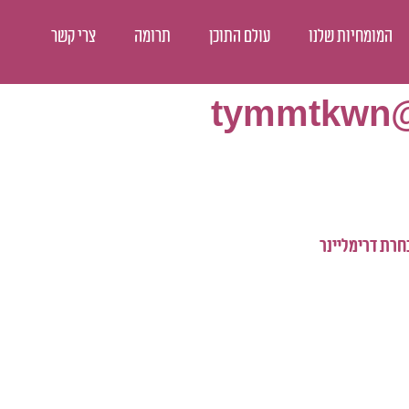
המומחיות שלנו
עולם התוכן
תרומה
צרי קשר
tymmtkwn@
בחרת דרימליינר