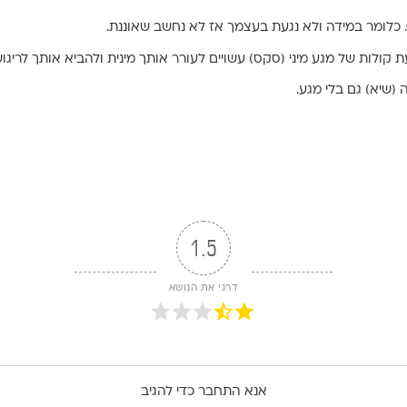
ף. כלומר במידה ולא נגעת בעצמך אז לא נחשב שאוננת.
ולות של מגע מיני (סקס) עשויים לעורר אותך מינית ולהביא אותך לריגוש
 (שיא) גם בלי מגע.
, שאומר שהגוף שלך יודע לפעול באופן מדהים ומיוחד..
היהדות נרצה לנתב אותה לעוד מעט השהייה כדי שהיא תופיע בקרוב בזוגיות
1.5
או ראית – תודי לגוף הנהדר שלך על הטוב שצפון בו.
דרגי את הנושא
זו לעתיד טוב ומלא עם בעלך העתידי
אנא התחבר כדי להגיב