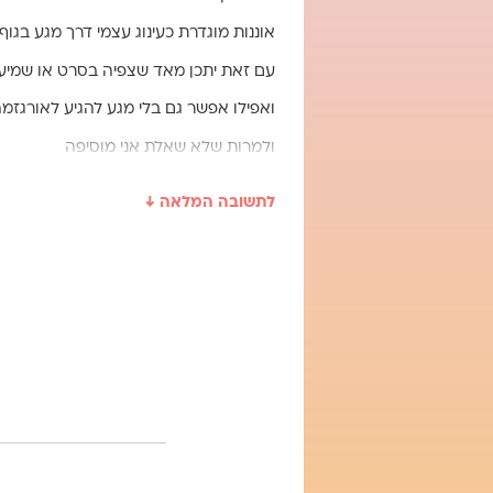
אוננות מוגדרת כעינוג עצמי דרך מגע בגו
עם זאת יתכן מאד שצפיה בסרט או שמיעת ק
ואפילו אפשר גם בלי מגע להגיע לאורגזמה
ולמרות שלא שאלת אני מוסיפה
שבעייני אם חווית ריגוש מיני זה דבר נפלא
לתשובה המלאה ↓
גילית חוויה נפלאה גופנית, שעכשיו לפי 
אז ממליצה
שאם תרגישי מרוגשת מינית ממשהו ששמעת 
תנשמי עמוק
ותגידי לעצמך שאת מנתבת את התשוקה ה
שלך
ד"ר ציפי ריין