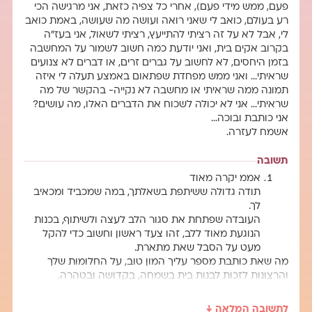
פעם, ממש מידי פעם), אחרי כל צפיה כזאת, אני מרגישה הכי
רע בעולם, כואב לי שאני רואה ועושה מה שעושה, באמת כואב
לי, אבל לא על זה רציתי להתייעץ, רציתי לשאול, אני בעז"ה
בקרוב אקים בית, ואני יודעת כמה חשוב לשמור על המחשבה
בזמן היחסים, לא לחשוב על גברים זרים, או דברים לא צנועים
שראיתי… ואני ממש מפחדת שפתאום באמצע תעלה לי איזה
תמונה ממה שראיתי או מחשבה לא נקייה- בהקשר של מה
שראיתי… אני לא יכולה לשכוח את הדברים האלו, מה עושים?
אני כותבת ובוכה…
אשמח לעזרה.
תשובה
אממ יקרה מאוד
תודה גדולה ששיתפת בשאלתך, במה שמכביד ומכאיב
לך.
העובדה שפתחת את סגור הלב לעצה ולשיתוף, בכנות
הנוגעת מאוד ללב, זהו צעד ראשון וחשוב כדי להקל
מעט על הסבל שאת מתארת.
מה שאת כותבת מספר עליך המון טוב, על החלומות שלך
והרצונות לזכות לבנות בית בשמחה, בקדושה ובטהרה.
זה מרגש!
וזה העיקר החשוב!
לתשובה המלאה ↓