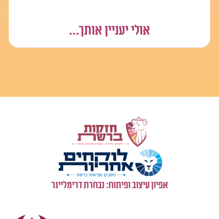
כל דמות אחרת משמעותית לך וגם לימוד עם עצמך.
שימת גבולות ועמידה בהם זה גם מחזק מאוד ומעצים,
אולי יעניין אותך...
העובדה שאת יכולה לייצר לך גבול ולכבד אותו זה נותן המון
כח.
כמוכן מציעה לך כרגע להיות כאן ועכשו להתחזק ולהיבנות
במקום שאת נמצאת, ולא לרוץ למחשבות עתידיות על מה
שטרם קורה, זה ישמור עליך ויעזור לך לא להכאיב לעצמך.
בע"ה בבוא היום הגדול והמרגש שתבני את ביתך ימצאו
הכוחות להיות מרוכזת באושר הגדול הזה ובאדם המיוחד
שיהיה שלך.
מאחלת לך התחזקות ואהבה אליך
שיתחדשו כוחותיך
ותראי טוב גדול הולך ומופיע בתוכך
כמובן שמוזמנת להוסיף לשאול עוד
אהיה פה בשבילך
אפיון עיצוב ופיתוח: נבחרת דרימליינר
כל הטוב
אפרת