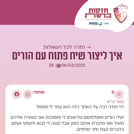
המומחיות שלנו
עולם התוכן
כל השאלות
התחברות
→ חזרה לכל השאלות
איך ליצור שיח פתוח עם הורים
28
06/03/2022
0
שתפי:
קשר בריא
היי תודה רבה על האתר הזה הוא עוזר לי ממש!!
ישלי הורים מושלמיםם שדואגים לי ומפנקים ואני קשורה אליהם
מאוד ואני מדברת איתם המון אבל קשה לי לבןא ולשתף אותם
בדברים קצת יותר פנימיים..