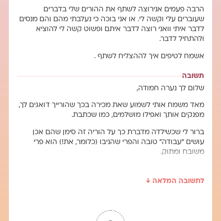
הרבה פעמים אנירוצה לשתף את ההורים שלי בדברים
שעוברים עלי וקשה לי. או אני בוכה כי נעלבתי מהם והם מנסים
לדבר איתי וואני רוצה לדבר איתם ופשוט קשה לי להוציא
ולהתחיל לדבר.
אשמח לטיפים איך לההצליח לשתף .
תשובה
שלום לך נערה חמודה,
מאד משמח אותי לשמוע שאת מכירה בכך שהורייך דואגים לך,
מפנקים אותך ואפילו מושלמים, כמו שכתבת.
ברור לי שכשילדה מדברת כך על הוריה זה סימן שהם אכן
עושים "עבודה" טובה והפרי שהניבו (כלומר, את!) הוא פרי
משובח ומתוק.
את מתארת שיח, לכאורה פתוח עם הורייך, כלומר דיבורים
רבים מתוך קשר טוב, ועם זה, קושי בשיח עמוק ופנימי.
לתשובה המלאה ↓
אני גם מבינה מדברייך שהקושי בשיתוף הוא גם בהבעת
תחושות שקשורות ביחסים ביניכם (כשאת נעלבת מהם, למשל)
וגם בשיתוף תחושות פנימיות בכלל. ואת מבקשת עצה- איך