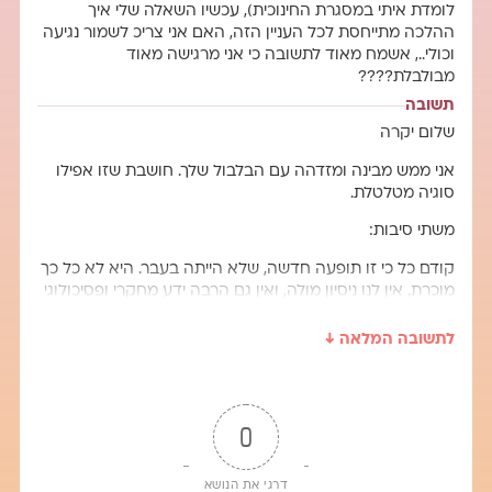
לומדת איתי במסגרת החינוכית), עכשיו השאלה שלי איך
ההלכה מתייחסת לכל העניין הזה, האם אני צריכ לשמור נגיעה
וכולי.., אשמח מאוד לתשובה כי אני מרגישה מאוד
מבולבלת????
תשובה
שלום יקרה
אני ממש מבינה ומזדהה עם הבלבול שלך. חושבת שזו אפילו
סוגיה מטלטלת.
משתי סיבות:
קודם כל כי זו תופעה חדשה, שלא הייתה בעבר. היא לא כל כך
מוכרת, אין לנו ניסיון מולה, ואין גם הרבה ידע מחקרי ופסיכולוגי
אודותיה. בעצם צריך ללמוד משהו חדש. ללמוד בראש ולישב
את הדברים בלב.
לתשובה המלאה ↓
סיבה שניה, אנחנו רגילות למשהו אחד ברור בעולם: זכר
ונקבה, בנים ובנות. בדרך כלל עסוקות בשאלות של איך לשמור
על גבולות בין בנים ובנות, או מקסימום בשאלות של זהות
מינית. יש משהו מאוד מבלבל בניסיון לשנות את המין. משהו
0
שמטלטל את הדבר הכי בסיסי ביקום ושם עליו סימן שאלה.
כשיש תופעה חדשה חשוב להבין אותה גם באופן כללי, של ידע
דרגי את הנושא