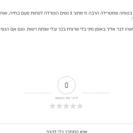
.
הו דבר אליך באופן מיני בלי שרצית בכך ובלי שנתת רשות. (וגם אם הגוף 
 מיני והוא בן משפחה, או מישהו שמעליך בסמכות (מורה/רב/איש מקצוע/מנ
יה דיבור או מגע שגורמים לך להתכווץ ולתחושות רעות – זה די אומר 
0
דרגי את הנושא
אנא התחבר כדי להגיב