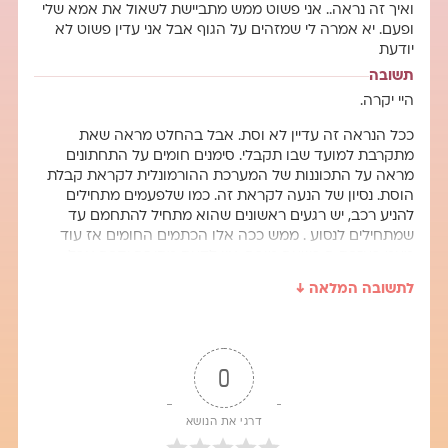
ואיך זה נראה.. אני פשוט ממש מתביישת לשאול את אמא שלי
ופעם. יא אמרה לי שמזהים על הגוף אבל אני עדין פשוט לא
יודעת
תשובה
היי יקרה.
ככל הנראה זה עדיין לא וסת. אבל בהחלט מראה שאת
מתקרבת למועד שבו תקבלי. סימנים חומים על התחתונים
מראה על התכוננות של המערכת ההורמונלית לקראת קבלת
הוסת. נסיון של הנעה לקראת זה. כמו שלפעמים מתחילים
להניע רכב, יש רגעים ראשונים שהוא מתחיל להתחמם עד
שמתחילים לנסוע . ממש ככה אלו הכתמים החומים אז עוד
מעט בעזרת ה בשעה טובה. אין לדעת מתי זה יקרה אבל
בהחלט זה אומר שהמועד מתקרב!
לתשובה המלאה ↓
אפשר לומר שמרגע שיצאו ניצנים שדיים תוך שנתיים בערך את
אמורה לקבל ..
דבר נוסף , אני באמת לא מכירה את הקשר שלך עם אמא אבל
0
בהחלט הייתי מעודדת אותך לדבר איתה על כך . אין כמו אמא
לדבר איתה על הנושאים האלה. היא הדמות הנשית הבוגרת
דרגי את הנושא
הכי קרובה אליך וכדאי לשתף אותה. זה רק יתחזק את הקשר
שלכן. ואני מאמינה שהיא תשמח איתך. ותעזור לך בהתארגנות