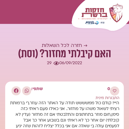
המומחיות שלנו
עולם התוכן
כל השאלות
התחברות
→ חזרה לכל השאלות
האם קיבלתי מחזור? (וסת)
29
06/09/2022
0
שתפי:
התבגרות מינית
הייי! קודם כול ממשששש תודה על האתר הזה עוזר.ךי ברמותת
רציתי לשאול משהו על מחזור.. אני כאילו פעם ראיתי כזה
סימן,חום מוזר בתחתונים והתלבטתי אם זה מחזור (עדין לא
קיבלתי) יום אחר כך לא ראיתי וגם בשבוע אחר כך אבל
לפעמים עולה בי שאלה אם אני בכלל יצליח לזהות שזה יגיע