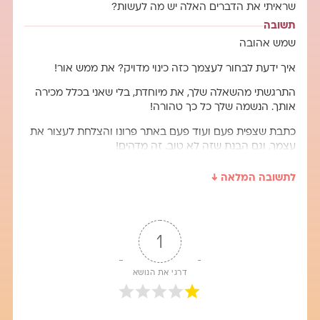
שראיתי את הדברים האלה יש מה לעשות?
תשובה
שמש אהובה
איך ידעת לבחור לעצמך כזה כינוי מדויק? את ממש אור!
התרגשתי מהשאלה שלך, את מיוחדת, בלי שאני בכלל מכירה
אותך. הנשמה שלך כל כך טהורה!
כתבת שצפית פעם ועוד פעם באתר פרונו והצלחת לעצור את
עצמך, וגם הבנת שזה לא טוב. זה מדהים!
הרבה אנשים, נערים, נערות נופלים ברשת הזו שקוראים לה
לתשובה המלאה ↓
פו-רנו ולא מצליחים לעצור את עצמם…ושכבר רוצים אז מאד
מאד קשה להם. ואת עצרת את עצמך, כי הבנת לבד שזה לא
מתאים ולא שייך ולא יוביל אותך למקום טוב, וזו כבר הדרך הכי
טובה לתשובה, כי את מבינה שזה לא טוב. אני לא צריכה
1
בתשובה שלי לשכנע אותך שלא כדאי לצפות בתכנים האלה,
הנשמה שלך הבינה את זה לבד, וזה מדהים!!
דרגי את הנושא
מציעה לא להתייסר על מה שהיה אלא להתפעל מעצמך
שעצרת בזמן. ההתייסרות לא תוביל לשום מקום טוב רק
תגרום לך עצב , לעומת זאת כשתחשבי עליך מחשבות טובות,