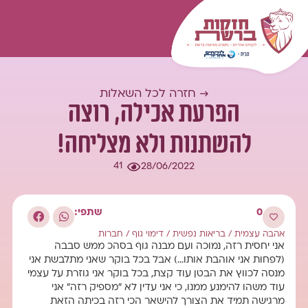
המומחיות שלנו
עולם התוכן
כל השאלות
התחברות
→ חזרה לכל השאלות
הפרעת אכילה, רוצה
להשתנות ולא מצליחה!
41
28/06/2022
0
שתפי:
אהבה עצמית
/
בריאות נפשית
/
דימוי גוף
/
חברות
אני יחסית רזה, נמוכה ועם מבנה גוף בסהכ ממש סבבה
(לפחות אני אוהבת אותו…) אבל בכל בוקר שאני מתלבשת אני
מנסה לכווץ את הבטן עוד קצת, בכל בוקר אני גוזרת על עצמי
עוד משהו להימנע ממנו, כי אני עדין לא "מספיק רזה" אני
מרגישה תמיד את הצורך להישאר הכי רזה בכיתה הזאת