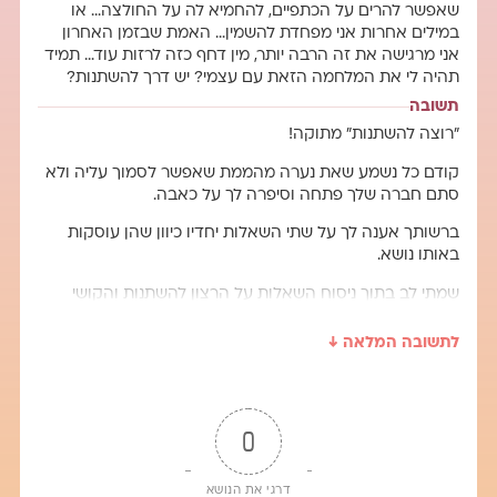
שאפשר להרים על הכתפיים, להחמיא לה על החולצה… או
במילים אחרות אני מפחדת להשמין… האמת שבזמן האחרון
אני מרגישה את זה הרבה יותר, מין דחף כזה לרזות עוד… תמיד
תהיה לי את המלחמה הזאת עם עצמי? יש דרך להשתנות?
תשובה
"רוצה להשתנות" מתוקה!
קודם כל נשמע שאת נערה מהממת שאפשר לסמוך עליה ולא
סתם חברה שלך פתחה וסיפרה לך על כאבה.
ברשותך אענה לך על שתי השאלות יחדיו כיוון שהן עוסקות
באותו נושא.
שמתי לב בתוך ניסוח השאלות על הרצון להשתנות והקושי
בכך…
לתשובה המלאה ↓
אני רואה ששתיכן, גם את וגם חברה שלך מוטרדות מאיזשהו
דחף לא לאכול. אם אומר בצורה קיצונית, בעצם יש אכן סוג
של דחף להזיק לעצמכן. לא משנה אם הסיבה אצל כל אחת
מכן קצת שונה.
0
אני רוצה להתייחס לרצון להשתנות, כי בתחושה שלי פה טמון
הדחף הזה המזיק.
דרגי את הנושא