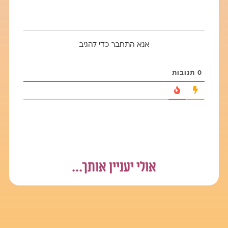
הייתי מציעה לך לברר איתה בדיוק למה היא מתכוונת שעושים
עליה חרם, כי לפעמים הפרשנות שלנו יכולה לקבל הרבה
משמעויות
אנא התחבר כדי להגיב
וצריך לברר את העובדות.
בנוסף אם החברה שלך חווה התנהגות לא נעימה בהסעה
0
תגובות
מצד בנות או מצד קבוצה מסוימת
הייתי מציעה לה קודם כל לשתף את ההורים שלה, ודמות
חינוכית נוספת בביהס, אפילו היועצת למשל.
ומבקשת שיעצרו את ההתנהגות הזו מיד כי היא עלולה
להתפתח למקומות לא טובים.
אולי יעניין אותך...
ולך- הייתי מציעה לך לבדוק איתה כל יום מה שלומה.?ואיך
עברה עליה הנסיעה לביה"ס?
היא תדע שאכפת לך ממנה, ושאת דואגת לה וכך היא תהייה
נינוחה בביה"ס.
בנוסף- הייתי לומדת איתה את הנושא של חרם ואילו פתרונות