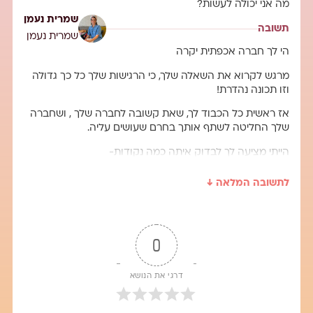
מה אני יכולה לעשות?
שמרית נעמן
תשובה
שמרית נעמן
הי לך חברה אכפתית יקרה
מרגש לקרוא את השאלה שלך, כי הרגישות שלך כל כך גדולה
וזו תכונה נהדרת!
אז ראשית כל הכבוד לך, שאת קשובה לחברה שלך , ושחברה
שלך החליטה לשתף אותך בחרם שעושים עליה.
הייתי מציעה לך לבדוק איתה כמה נקודות-
1) מה זה אומר שעושים עליה חרם, האם היא ואת מבינות את
לתשובה המלאה ↓
המושג חרם?
2) אילו התנהגויות היא חווה בהסעה? ושהיא הגיעה למסקנה
שעושים עליה חרם?
0
3) האם בהסעה יש לה מקום קבוע, או שהיא יושבת באופן
אקראי?
דרגי את הנושא
4) האם יש מישהי בהסעה שכן נעים לה לשבת לידה והיא
מרגישה מוגנת ובטוחה?