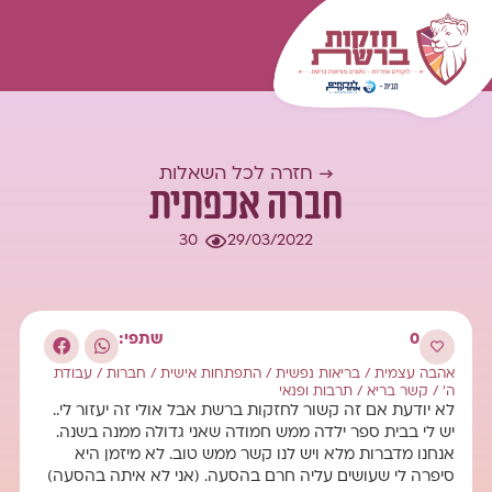
המומחיות שלנו
עולם התוכן
כל השאלות
התחברות
→ חזרה לכל השאלות
חברה אכפתית
30
29/03/2022
0
שתפי:
אהבה עצמית
/
בריאות נפשית
/
התפתחות אישית
/
חברות
/
עבודת
ה'
/
קשר בריא
/
תרבות ופנאי
לא יודעת אם זה קשור לחזקות ברשת אבל אולי זה יעזור לי..
יש לי בבית ספר ילדה ממש חמודה שאני גדולה ממנה בשנה.
אנחנו מדברות מלא ויש לנו קשר ממש טוב. לא מיזמן היא
סיפרה לי שעושים עליה חרם בהסעה. (אני לא איתה בהסעה)