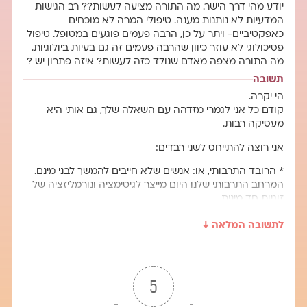
יודע מהי דרך הישר. מה התורה מציעה לעשות?? רב הגישות
המדעיות לא נותנות מענה. טיפולי המרה לא מוכחים
כאפקטיביים- ויתר על כן, הרבה פעמים פוגעים במטופל. טיפול
פסיכולוגי לא עוזר כיוון שהרבה פעמים זה גם בעיות ביולוגיות.
מה התורה מצפה מאדם שנולד כזה לעשות? איזה פתרון יש ?
תשובה
הי יקרה.
קודם כל אני לגמרי מזדהה עם השאלה שלך, גם אותי היא
מעסיקה רבות.
אני רוצה להתייחס לשני רבדים:
* הרובד התרבותי, או: אנשים שלא חייבים להמשך לבני מינם.
המרחב התרבותי שלנו היום מייצר לגיטימציה ונורמליזציה של
זוגיות חד מינית.
הנורמליזציה גורמת לכך שבכל מקום אנחנו פוגשים זוגיות חד
לתשובה המלאה ↓
מינית, הרבה מעבר למה שהיא באוכלוסייה:
בסרטים, סדרות, פרסומות וכו'
(בארה"ב שאלו אנשים כמה אחוז מהאוכלוסיה לדעתם הם
להט"בים, והתשובה הממוצעת הייתה 20%. בפועל מדובר על
2.5%)
5
המרחב התרבותי הזה גורם להרבה אנשים להרהר על הזהות