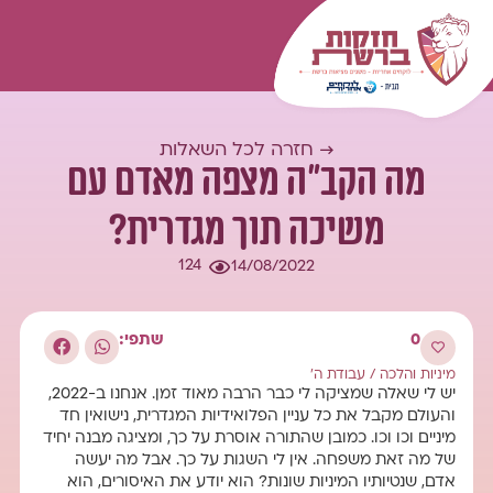
המומחיות שלנו
עולם התוכן
כל השאלות
התחברות
→ חזרה לכל השאלות
מה הקב"ה מצפה מאדם עם
משיכה תוך מגדרית?
124
14/08/2022
0
שתפי:
מיניות והלכה
/
עבודת ה'
יש לי שאלה שמציקה לי כבר הרבה מאוד זמן. אנחנו ב-2022,
והעולם מקבל את כל עניין הפלואידיות המגדרית, נישואין חד
מיניים וכו וכו. כמובן שהתורה אוסרת על כך, ומציגה מבנה יחיד
של מה זאת משפחה. אין לי השגות על כך. אבל מה יעשה
אדם, שנטיותיו המיניות שונות? הוא יודע את האיסורים, הוא