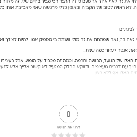
י את זה לאף אחד אך פעם כי זה הדבר הכי מביך בחיים שלי, זה מלווה 
. לא ראויה לטוב של הקב״ה ובאופן כללי מרגישה שאני מאכזבת אותו כל פ
לבינתיים
י גאה בך, גאה שפתחת את זה מולי ושנתת בי מספיק אמון להיות לצידך ואולי
זאת אנסה לעזור כמה שניתן.
 האלו של הגועל, הבושה וחרפה. וכמה זה מכביד על הנפש. אבל בעיני ז
ייך עם דברים מעצימים. ודווקא החלק המגעיל לא קשור אלייך אלא לתעש
תים האלו אף ללא רצון.
צליחה לעצור את הצפייה לעיתים קרובות זה גדול עלינו. אז מה כן כ
עם מישהי שאת סומכת עליה ולברר באמת האמנם אני מכורה או לא. ולקבל
 בידייך. יש תקווה את כבר פנית אלינו ואני מאמינה בך שתמצאי את הכתו
אני בטוחה שאת לא מאכזבת אותו אלא אולי קצת את עצמך. מותר לך מת
0
דרגי את הנושא