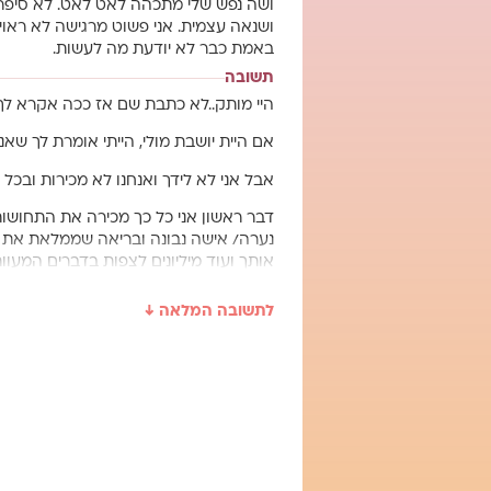
ושה נפש שלי מתכהה לאט לאט. לא סיפרת
ושנאה עצמית. אני פשוט מרגישה לא ראויה
באמת כבר לא יודעת מה לעשות.
תשובה
היי מותק..לא כתבת שם אז ככה אקרא לך 
אם היית יושבת מולי, הייתי אומרת לך שאנ
אבל אני לא לידך ואנחנו לא מכירות ובכל 
דבר ראשון אני כל כך מכירה את התחושות
נערה/ אישה נבונה ובריאה שממלאת את ח
אותך ועוד מיליונים לצפות בדברים המעוו
את לא אשמה שנחשפת ולא אשמה שאת לא מ
לתשובה המלאה ↓
כדאי מאוד ללכת לעזרה מקצועית. לשבת 
דרך ואת שווה את הדרך הזו אז קחי את זה
מה שבטוח שהקב"ה אוהב אותך בכל מצב. 
שיהיה בהצלחה מותק