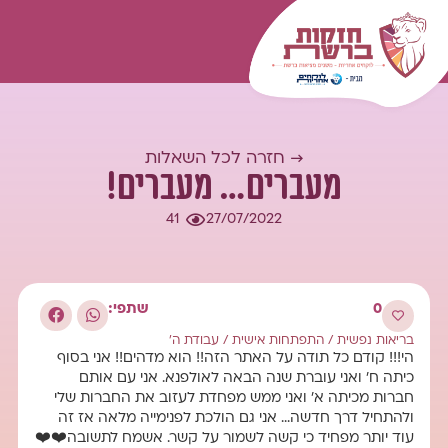
המומחיות שלנו
עולם התוכן
כל השאלות
התחברות
→ חזרה לכל השאלות
מעברים… מעברים!
41
27/07/2022
0
שתפי:
בריאות נפשית
/
התפתחות אישית
/
עבודת ה'
הי!!! קודם כל תודה על האתר הזה!! הוא מדהים!! אני בסוף
כיתה ח' ואני עוברת שנה הבאה לאולפנא. אני עם אותם
חברות מכיתה א' ואני ממש מפחדת לעזוב את החברות שלי
ולהתחיל דרך חדשה… אני גם הולכת לפנימייה מלאה אז זה
עוד יותר מפחיד כי קשה לשמור על קשר. אשמח לתשובה❤️❤️