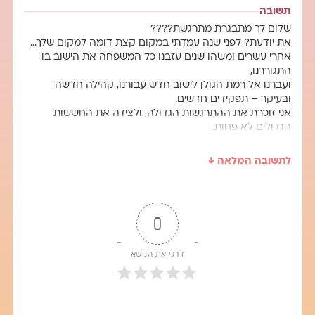
תשובה
שלום לך מתבגרת מתרגשת????
את יודעת? לפני שנה עמדתי במקום קצת דומה למקום שלך…
אחרי עשרים ומשהו שנים עזבנו כל המשפחה את הישוב בו
התגוררנו,
ועברנו אל רמת הגולן לישוב חדש עבורנו, קהילה חדשה
ובעיקר – תפקידים חדשים.
אני זוכרת את ההתרגשות הגדולה, ולצידה את החששות
הגדולים לא פחות.
איך עוזבים חברים טובים כל כך? איך מתחילים פתאום כמעט
הכל מחדש?
לתשובה המלאה ↓
והי, אנחנו כבר לא כאלו צעירים (גם לא כאלו מבוגרים, רק
בשביל הפרוטוקול…).
באמת אתגר.
לפני שאתן לך כמה עצות מעשיות שאולי יעזרו,
0
אני רוצה ללמוד איתך עיקרון חשוב במציאות
שאולי והלוואי ילווה אותך הלאה גם במעברים הבאים בחיים.
העקרון נקרא: עקרון ההתקדמות המתמדת.
דרגי את הנושא
זה אגב לא עקרון שאני המצאתי, אלא הקב"ה…
כך נברא העולם. מתקדם והולך כל הזמן. המציאות נמצאת
בתנועה מתמדת קדימה בכל המישורים.
תינוק נולד והולך והופך לילד ולנער ולמבוגר