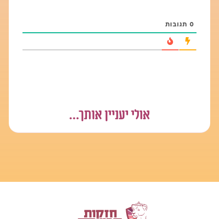
אבל, האמת היא שהיום בהרבה סרטים וסדרות "רגילים", יש
תכנים שאפשר להגדירם כפורנוגרפים
..
0
תגובות
לצערנו התכנים הפורנוגרפיים בכל מקום!
יש סצינות מיניות בסרטים "רגילים" שמטביעים חותם רציני על
הנפש ורושם עוצמתי מאוד. ולכן, כדאי מאוד להיות עירניים גם
כשרואים תכנים רגילים.
אם מתחילה סצינה מינית אני ממליצה לדלג על הקטע ואפילו
לכבות את הסרט. הבחירה הזו, לכבות את מה שלא מתאים לי
לראות, בונה בך תעצומות בנפש ומגדילה את האישיות שלך.
אם לא הצלחת לכבות, קחי את יסורי המצפון או הרגשות הלא
אולי יעניין אותך...
טובים ומתוכם תיבני את הכח הפנימי לפעם הבאה.