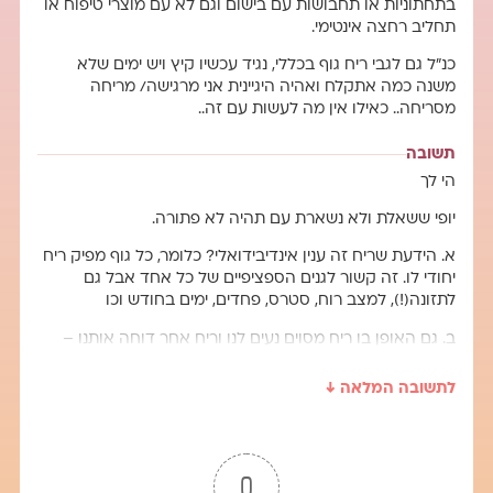
בתחתוניות או תחבושות עם בישום וגם לא עם מוצרי טיפוח או
תחליב רחצה אינטימי.
כנ"ל גם לגבי ריח גוף בכללי, נגיד עכשיו קיץ ויש ימים שלא
משנה כמה אתקלח ואהיה היגיינית אני מרגישה/ מריחה
מסריחה.. כאילו אין מה לעשות עם זה..
תשובה
הי לך
יופי ששאלת ולא נשארת עם תהיה לא פתורה.
א. הידעת שריח זה ענין אינדיבידואלי? כלומר, כל גוף מפיק ריח
יחודי לו. זה קשור לגנים הספציפיים של כל אחד אבל גם
לתזונה(!), למצב רוח, סטרס, פחדים, ימים בחודש וכו
ב. גם האופן בו ריח מסוים נעים לנו וריח אחר דוחה אותנו –
הוא אינדיבידואלי. יש ריחות שיהיו לי ממש מגעילים ועבור מישו
אחר הם יהיו אחלה או אפילו טובים.
לתשובה המלאה ↓
ג. וגם יש ענין תרבותי – איך החברה מתייחסת לריחות מסויימים.
יש לזה השפעה עלי. אם מסביב כולן חושבות שהריח הטבעי
של הפות הוא 'לא משהו'.. אז ברור שזה ישפיע עלי. גם אם יש
0
מחשבה שהוא נאמר 'לא אסטתי' או 'לא הגייני' זה ישפיע על