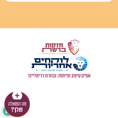
המערכת הנקבית שלנו מפני מזהמים. לכן הריח יכול לפעמים
לנטות לחמיצות. זה הריח הטבעי ואם הוא נעים או לא – זו
כבר שאלה שיש עליה הרבה השפעות שאנחנו קולטות
מהסביבה כמו שפירטתי בהתחלה.
ז. לגבי ריח גוף כללי – דאודורנט יכול לעזור. עדיף להשתמש
באלו שהכי פחות מזיקים לעור שלנו (ללא אלומיניום וכו). וגם
לשים לב למאכלים מסויימים שאולי מעוררים ריח יותר מאחרים.
וכן לימים בחודש – ריח גוף משתנה סביב מועד הביוץ וגם
בימים אחרים על פני הסייקל.
אז בהצלחה לך עם 'לשנות את הראש' כלפי תפיסת הריח. ואם
נראה לך שמדובר בריח עז מידי המלווה בתחושות עקצוץ/גרד
בפות וכו – כדאי להתייעץ אם רופאה.
אפיון עיצוב ופיתוח: נבחרת דרימליינר